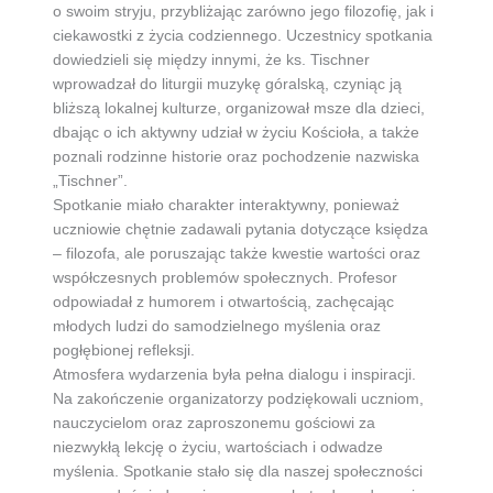
o swoim stryju, przybliżając zarówno jego filozofię, jak i
ciekawostki z życia codziennego. Uczestnicy spotkania
dowiedzieli się między innymi, że ks. Tischner
wprowadzał do liturgii muzykę góralską, czyniąc ją
bliższą lokalnej kulturze, organizował msze dla dzieci,
dbając o ich aktywny udział w życiu Kościoła, a także
poznali rodzinne historie oraz pochodzenie nazwiska
„Tischner”.
Spotkanie miało charakter interaktywny, ponieważ
uczniowie chętnie zadawali pytania dotyczące księdza
– filozofa, ale poruszając także kwestie wartości oraz
współczesnych problemów społecznych. Profesor
odpowiadał z humorem i otwartością, zachęcając
młodych ludzi do samodzielnego myślenia oraz
pogłębionej refleksji.
Atmosfera wydarzenia była pełna dialogu i inspiracji.
Na zakończenie organizatorzy podziękowali uczniom,
nauczycielom oraz zaproszonemu gościowi za
niezwykłą lekcję o życiu, wartościach i odwadze
myślenia. Spotkanie stało się dla naszej społeczności