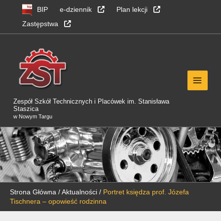
Przejdź
Przejdź
Przejdź
BIP
e-dziennik
Plan lekcji
do
do
do
Zastępstwa
nawigacji
sekcji
sekcji
głównej
treści
stopka
Zespół Szkół Technicznych i Placówek im. Stanisława
Staszica
w Nowym Targu
Strona Główna
/
Aktualności
/
Portret księdza prof. Józefa
Tischnera – opowieść rodzinna