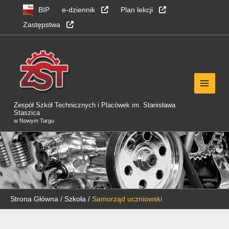
Przejdź
Przejdź
Przejdź
BIP
e-dziennik
Plan lekcji
do
do
do
Zastępstwa
nawigacji
sekcji
sekcji
głównej
treści
stopka
Zespół Szkół Technicznych i Placówek im. Stanisława
Staszica
w Nowym Targu
Strona Główna
/
Szkoła
/
Samorząd uczniowski